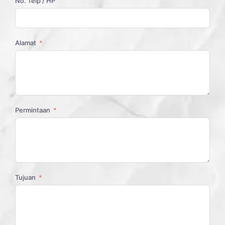
No. Telp / HP
Alamat
Permintaan
Tujuan