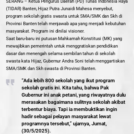
SERANG – Ketua Pengurus Daerah (PD) Tunas Indonesia Raya
(TIDAR) Banten, Hijaz Putra Junaidi Mahesa menyebut,
program sekolah gratis swasta untuk SMA/SMK dan Skh di
Provinsi Banten telah menjawab apa yang menjadi kebutuhan
masyarakat. Program ini dinilai visioner.
Saat baru-baru ini putusan Mahkamah Konstitusi (MK) yang
mewajibkan pemerintah untuk menggratiskan pendidikan
dasar dan menengah selama sembilan tahun di sekolah
swasta kata Hijaz, Gubernur Andra Soni telah menggartiskan
SMA/SMK dan Skh swasta di Provinsi Banten.
“Ada lebih 800 sekolah yang ikut program
sekolah gratis ini. Kita tahu, bahwa Pak
Gubernur ini anak petani, yang riwayatnya dulu
merasakan bagaimana sulitnya sekolah akibat
terbentur biaya. Tapi ia membuktikan ingin
hadir sebagai pelayan masyarakat lewat
programnya tersebut,” ujarnya, Jumat,
(30/5/2025).